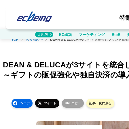
特
EC構築
マーケティング
BtoB
カテゴリ
TOP
お客様の声
DEAN & DELUCAが3サイトを統合しブランド価
～ギフトの販促強化や独自決済の導入、オムニチ
DEAN & DELUCAが3サイトを
～ギフトの販促強化や独自決済の導
シェア
ツイート
URLコピー
記事一覧に戻る