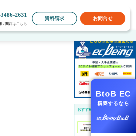
-3486-2631
資料請求
お問合せ
報
/
関西はこちら
BtoB EC
構築するなら
おすすめ記事