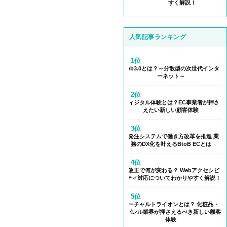
すく解説！
人気記事ランキング
1位
Web3.0とは？～分散型の次世代インタ
ーネット～
2位
フィジタル体験とは？EC事業者が押さ
えたい新しい顧客体験
3位
受発注システムで働き方改革を推進 業
務のDX化を叶えるBtoB ECとは
4位
法改正で何が変わる？ Webアクセシビ
リティ対応についてわかりやすく解説！
5位
バーチャルトライオンとは？ 化粧品・
アパレル業界が押さえるべき新しい顧客
体験