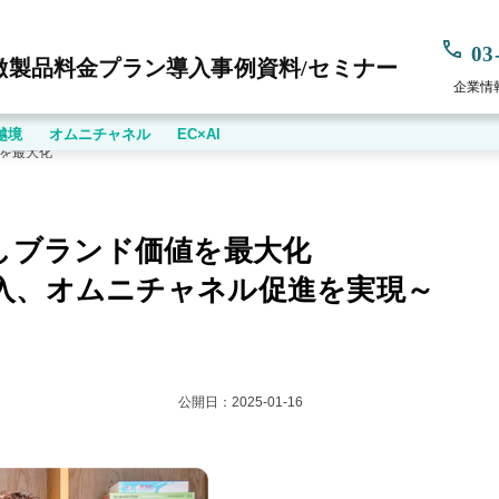
03
徴
製品
料金プラン
導入事例
資料/セミナー
企業情
越境
オムニチャネル
EC×AI
値を最大化
ャネル促進を実現～
統合しブランド価値を最大化
入、オムニチャネル促進を実現～
公開日：
2025-01-16