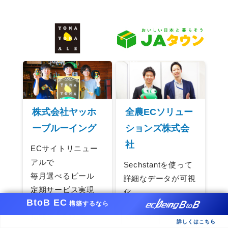
株式会社ヤッホ
全農ECソリュー
ーブルーイング
ションズ株式会
社
ECサイトリニュー
アルで
Sechstantを使って
毎月選べるビール
詳細なデータが可視
定期サービス実現
化
BtoB EC
構築するなら
掲載年 2021年
CRM・MA
モール
詳しくはこちら