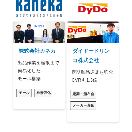
株式会社カネカ
ダイドードリン
コ株式会社
出品作業を極限まで
簡易化した
定期単品通販を強化
モール構築
CVRも1.3倍
モール
検索強化
定期・頒布会
メーカー直販