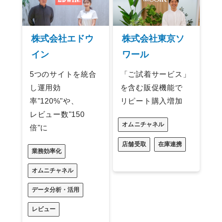
株式会社エドウ
株式会社東京ソ
イン
ワール
5つのサイトを統合
「ご試着サービス」
し運用効
を含む販促機能で
率"120%"や、
リピート購入増加
レビュー数"150
オムニチャネル
倍"に
店舗受取
在庫連携
業務効率化
オムニチャネル
データ分析・活用
レビュー