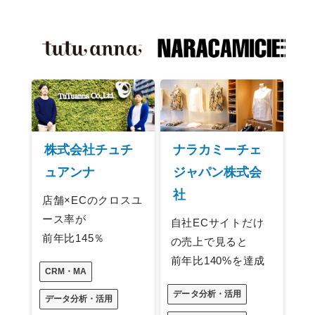
株式会社チュチ
ナラカミーチェ
ュアンナ
ジャパン株式会
社
店舗×ECのクロスユ
ース率が
自社ECサイトだけ
前年比145％
の売上で見ると
前年比140%を達成
CRM・MA
データ分析・活用
データ分析・活用