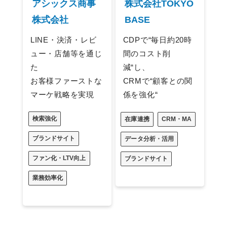
アシックス商事
株式会社TOKYO
株式会社
BASE
LINE・決済・レビ
CDPで“毎日約20時
ュー・店舗等を通じ
間のコスト削
た
減“し、
お客様ファーストな
CRMで“顧客との関
マーケ戦略を実現
係を強化“
検索強化
在庫連携
CRM・MA
ブランドサイト
データ分析・活用
ファン化・LTV向上
ブランドサイト
業務効率化