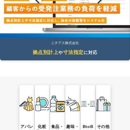
ニチアス株式会社
拠点別計上
寸法指定
や
に対応
アパレ
化粧
食品・
趣味・
BtoB
その他