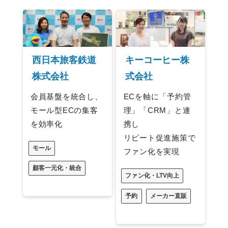
西日本旅客鉄道
キーコーヒー株
株式会社
式会社
会員基盤を統合し、
ECを軸に「予約管
モール型ECの集客
理」「CRM」と連
を効率化
携し
リピート促進施策で
モール
ファン化を実現
顧客一元化・統合
ファン化・LTV向上
予約
メーカー直販