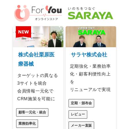
株式会社栗原医
サラヤ株式会社
療器械
定期強化・業務効率
化・顧客利便性向上
ターゲットの異なる
を
3サイトを統合
リニューアルで実現
会員情報一元化で
CRM施策を可能に
定期・頒布会
顧客一元化・統合
レビュー
業務効率化
メーカー直販