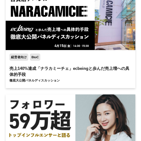
経営者向け
BtoC
売上140%達成「ナラカミーチェ」
ecbeingと歩んだ
売上増への具
体的手段
徹底大公開パネルディスカッション