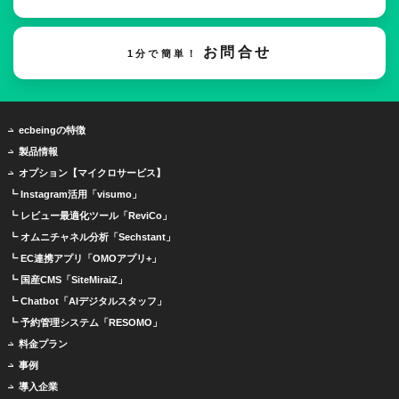
お問合せ
1分で簡単！
ecbeingの特徴
製品情報
オプション【マイクロサービス】
┗ Instagram活用「visumo」
┗ レビュー最適化ツール「ReviCo」
┗ オムニチャネル分析「Sechstant」
┗ EC連携アプリ「OMOアプリ+」
┗ 国産CMS「SiteMiraiZ」
┗ Chatbot「AIデジタルスタッフ」
┗ 予約管理システム「RESOMO」
料金プラン
事例
導入企業