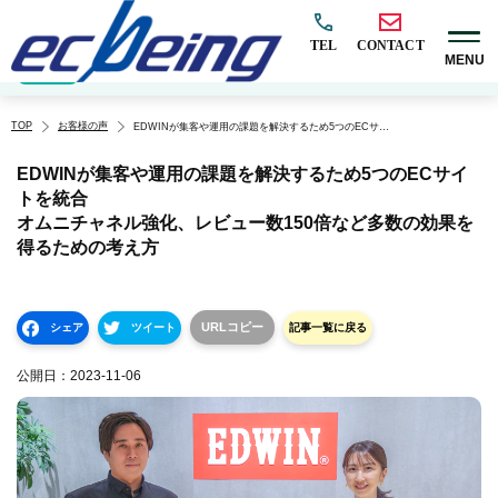
TEL
CONTACT
MENU
EC構築
マーケティング
BtoB
越境
オムニチャネル
EC×AI
カテゴリ
TOP
お客様の声
EDWINが集客や運用の課題を解決するため5つのECサイトを統合
オムニチャネル強化、レビュー数150倍など多数の効果を得るための考え方
EDWINが集客や運用の課題を解決するため5つのECサイ
トを統合
オムニチャネル強化、レビュー数150倍など多数の効果を
得るための考え方
URLコピー
シェア
ツイート
記事一覧に戻る
公開日：
2023-11-06