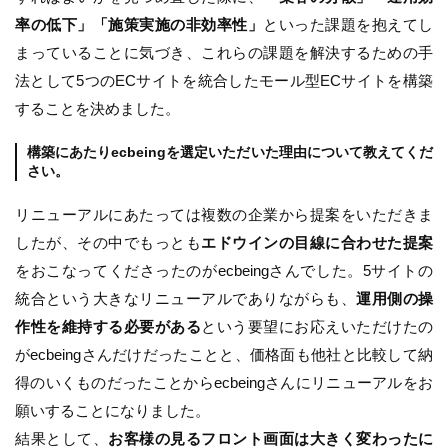
率の低下」「施策実施の非効率性」
といった課題を抱えてし
まっていることに気づき、これらの課題を解決するための手
法として5つのECサイトを統合したモール型ECサイトを構築
することを決めました。
構築にあたりecbeingを選定いただいた理由について教えてくだ
さい。
リニューアルにあたっては複数の企業から提案をいただきま
したが、その中でもっとも
エドウインの目線に合わせた提案
をおこなってくださったのがecbeingさんでした。5サイトの
統合という大きなリニューアルでありながらも、
運用側の操
作性を維持する必要がある
という要望にお応えいただけたの
がecbeingさんだけだったことと、価格面も他社と比較して納
得のいくものだったことからecbeingさんにリニューアルをお
願いすることになりました。
結果として、
お客様の見るフロント画面は大きく変わったに