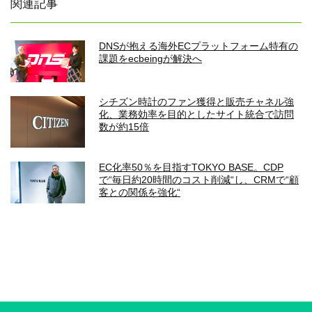
関連記事
DNSが抱える海外ECプラットフォーム特有の
課題をecbeingが解決へ
シチズン時計のファン獲得と販売チャネル強
化、業務効率を目的としたサイト統合で訪問
数が約15倍
EC化率50％を目指すTOKYO BASE。CDP
で“毎日約20時間のコスト削減“し、CRMで“顧
客との関係を強化“