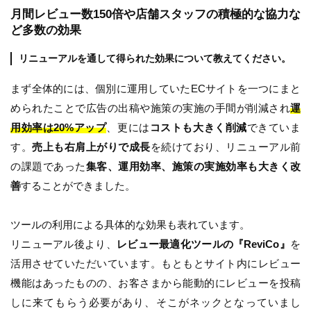
月間レビュー数150倍や店舗スタッフの積極的な協力な
ど多数の効果
リニューアルを通して得られた効果について教えてください。
まず全体的には、個別に運用していたECサイトを一つにまと
められたことで広告の出稿や施策の実施の手間が削減され
運
用効率は20%アップ
、更には
コストも大きく削減
できていま
す。
売上も右肩上がりで成長
を続けており、リニューアル前
の課題であった
集客、運用効率、施策の実施効率も大きく改
善
することができました。
ツールの利用による具体的な効果も表れています。
リニューアル後より、
レビュー最適化ツールの『ReviCo』
を
活用させていただいています。もともとサイト内にレビュー
機能はあったものの、お客さまから能動的にレビューを投稿
しに来てもらう必要があり、そこがネックとなっていまし