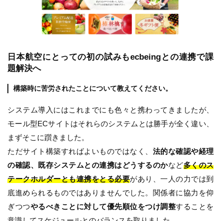
日本航空にとっての初の試みもecbeingとの連携で課
題解決へ
構築時に苦労されたことについて教えてください。
システム導入にはこれまでにも色々と携わってきましたが、
モール型ECサイトはそれらのシステムとは勝手が全く違い、
まずそこに躓きました。
ただサイト構築すればよいものではなく、
法的な確認や経理
の確認、既存システムとの連携はどうするのか
など
多くのス
テークホルダーとも連携をとる必要
があり、一人の力では到
底進められるものではありませんでした。関係者に協力を仰
ぎつつ
やるべきことに対して優先順位をつけ調整
することを
意識してスケジュールとのバランスを取りました。