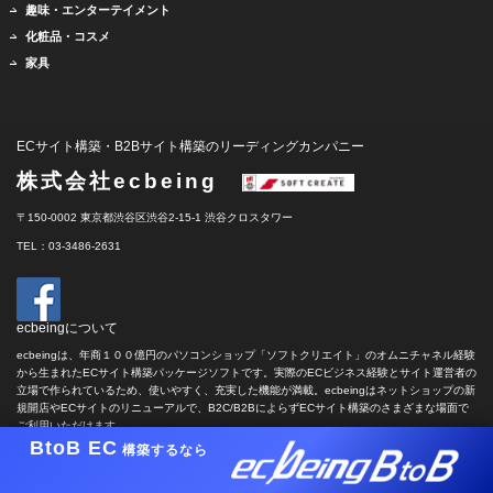
趣味・エンターテイメント
化粧品・コスメ
家具
ECサイト構築・B2Bサイト構築のリーディングカンパニー
株式会社ecbeing
〒150-0002 東京都渋谷区渋谷2-15-1 渋谷クロスタワー
TEL：03-3486-2631
ecbeingについて
ecbeingは、年商１００億円のパソコンショップ「ソフトクリエイト」のオムニチャネル経験
から生まれたECサイト構築パッケージソフトです。実際のECビジネス経験とサイト運営者の
立場で作られているため、使いやすく、充実した機能が満載。ecbeingはネットショップの新
規開店やECサイトのリニューアルで、B2C/B2BによらずECサイト構築のさまざまな場面で
ご利用いただけます。
BtoB EC
構築するなら
copyright c ECBEING CORP. all rights reserved.