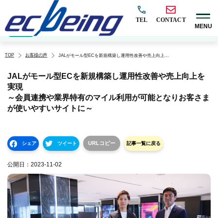
TEL
CONTACT
MENU
EC構築
マーケティング
BtoB
越境
オムニチャネル
EC×AI
カテゴリ
TOP
お客様の声
JALがモール型ECを新規構築し運用性改善や売上向上を実現
～会員連携や業界特有のマイル利用が可能となりお客さまが使いやすいサイトに～
JALがモール型ECを新規構築し運用性改善や売上向上を
実現
～会員連携や業界特有のマイル利用が可能となりお客さま
が使いやすいサイトに～
URLコピー
シェア
ツイート
記事一覧に戻る
公開日：
2023-11-02