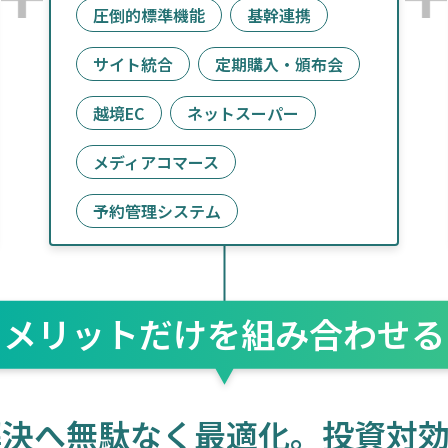
圧倒的標準機能
基幹連携
サイト統合
定期購入・頒布会
越境EC
ネットスーパー
メディアコマース
予約管理システム
メリットだけを
組み合わせる
解決へ
無駄なく最適化。
投資対