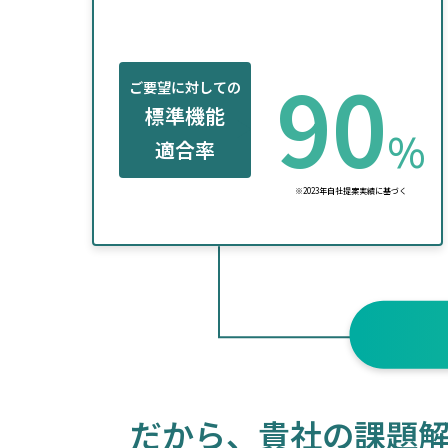
90
ご要望に対しての
標準機能
%
適合率
※2023年自社提案実績に基づく
だから、貴社の課題