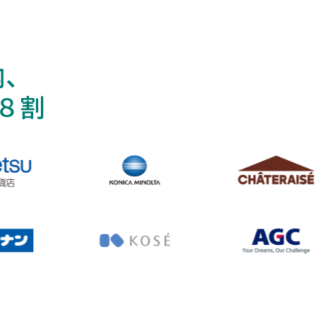
内、
８割