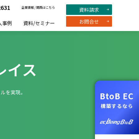
2631
企業情報
/
関西はこちら
資料請求
お問合せ
入事例
資料/セミナー
レイス
アルを実現。
BtoB EC
構築するなら